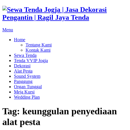
Skip
to
content
Menu
Home
Tentang Kami
Kontak Kami
Sewa Tenda
Tenda VVIP Jogja
Dekorasi
Alat Pesta
Sound System
Panggung
Organ Tunggal
Meja Kursi
Wedding Plan
Tag:
keunggulan penyediaan
alat pesta