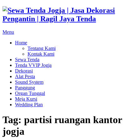
Skip
to
content
Menu
Home
Tentang Kami
Kontak Kami
Sewa Tenda
Tenda VVIP Jogja
Dekorasi
Alat Pesta
Sound System
Panggung
Organ Tunggal
Meja Kursi
Wedding Plan
Tag:
partisi ruangan kantor
jogja