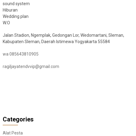
sound system
Hiburan
Wedding plan
W.O
Jalan Stadion, Ngemplak, Gedongan Lor, Wedomartani, Sleman,
Kabupaten Sleman, Daerah Istimewa Yogyakarta 55584
wa 085643810905
ragiljayatendvvip@gmail.com
Categories
Alat Pesta