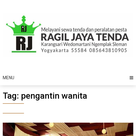
Skip
to
content
MENU
Tag:
pengantin wanita