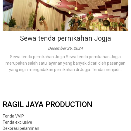
Sewa tenda pernikahan Jogja
Desember 26, 2024
Sewa tenda pernikahan Jogja Sewa tenda pernikahan Jogja
merupakan salah satu layanan yang banyak dicari oleh pasangan
yang ingin mengadakan pernikahan di Jogja. Tenda menjadi...
RAGIL JAYA PRODUCTION
Tenda VVIP
Tenda exclusive
Dekorasi pelaminan