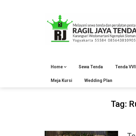
Skip
to
content
Home
Sewa Tenda
Tenda VVI
Meja Kursi
Wedding Plan
Tag:
R