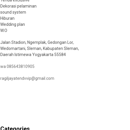
Tenda exclusive
Dekorasi pelaminan
sound system
Hiburan
Wedding plan
W.O
Jalan Stadion, Ngemplak, Gedongan Lor,
Wedomartani, Sleman, Kabupaten Sleman,
Daerah Istimewa Yogyakarta 55584
wa 085643810905
ragiljayatendvvip@gmail.com
Categories