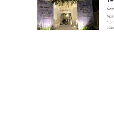
Te
Dese
Apa 
digu
utam