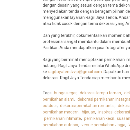
dengan desain yang sesuai dengan tema dekora
menyediakan tenda dengan beragam pilihan des
menggunakan layanan Ragil Jaya Tenda, Anda ti
atau tidak cocok dengan tema dekorasi yang An
Dan yang terakhir, dokumentasikan momen bahag
profesional sangat membantu dalam membuat ke
Pastikan Anda mendapatkan jasa fotografer ya
Bagi yang berminat menciptakan pernikahan imp
hubungi Ragil Jaya Tenda melalui WhatsApp d
ke
ragiljayatendvvip@gmail.com
. Dapatkan har
dekorasi. Ragil Jaya Tenda siap membantu me
Tags:
bunga segar
,
dekorasi lampu taman
,
de
pernikahan alami
,
dekorasi pernikahan instag
outdoor
,
dekorasi pernikahan romantis
,
dekora
pernikahan modern
,
hijauan
,
inspirasi dekoras
pernikahan intimate
,
pernikahan kecil
,
suasan
pernikahan outdoor
,
venue pernikahan Jogja
,