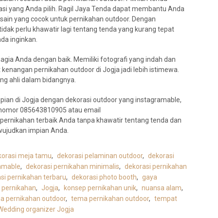
si yang Anda pilih. Ragil Jaya Tenda dapat membantu Anda
ain yang cocok untuk pernikahan outdoor. Dengan
dak perlu khawatir lagi tentang tenda yang kurang tepat
da inginkan.
ia Anda dengan baik. Memiliki fotografi yang indah dan
nangan pernikahan outdoor di Jogja jadi lebih istimewa.
ng ahli dalam bidangnya.
ian di Jogja dengan dekorasi outdoor yang instagramable,
i nomor 085643810905 atau email
i pernikahan terbaik Anda tanpa khawatir tentang tenda dan
wujudkan impian Anda.
korasi meja tamu
,
dekorasi pelaminan outdoor
,
dekorasi
ramable
,
dekorasi pernikahan minimalis
,
dekorasi pernikahan
si pernikahan terbaru
,
dekorasi photo booth
,
gaya
i pernikahan
,
Jogja
,
konsep pernikahan unik
,
nuansa alam
,
a pernikahan outdoor
,
tema pernikahan outdoor
,
tempat
Wedding organizer Jogja