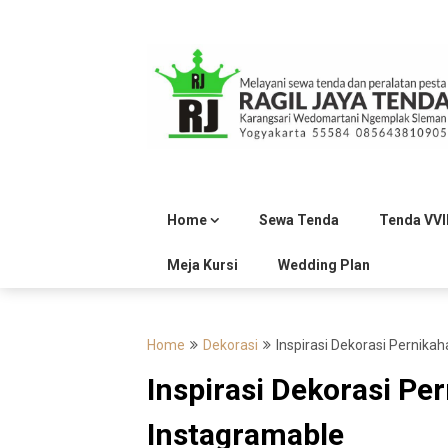
Skip
to
content
Home
Sewa Tenda
Tenda VVI
Meja Kursi
Wedding Plan
Home
Dekorasi
Inspirasi Dekorasi Pernika
Inspirasi Dekorasi Pe
Instagramable