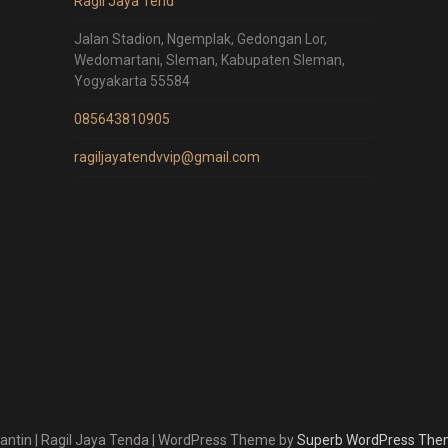
Ragil Jaya Tend
Jalan Stadion, Ngemplak, Gedongan Lor,
Wedomartani, Sleman, Kabupaten Sleman,
Yogyakarta 55584
085643810905
ragiljayatendvvip@gmail.com
ntin | Ragil Jaya Tenda
| WordPress Theme by
Superb WordPress Th