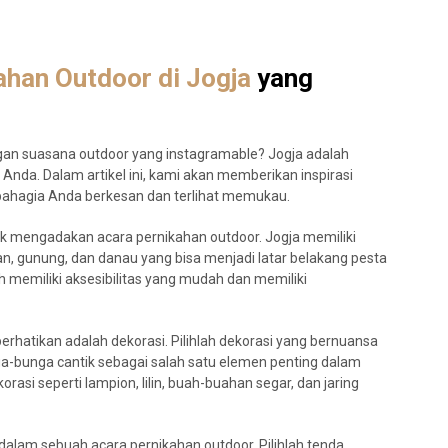
ahan Outdoor di Jogja
yang
gan suasana outdoor yang instagramable? Jogja adalah
nda. Dalam artikel ini, kami akan memberikan inspirasi
i bahagia Anda berkesan dan terlihat memukau.
uk mengadakan acara pernikahan outdoor. Jogja memiliki
an, gunung, dan danau yang bisa menjadi latar belakang pesta
h memiliki aksesibilitas yang mudah dan memiliki
rhatikan adalah dekorasi. Pilihlah dekorasi yang bernuansa
-bunga cantik sebagai salah satu elemen penting dalam
asi seperti lampion, lilin, buah-buahan segar, dan jaring
dalam sebuah acara pernikahan outdoor. Pilihlah tenda