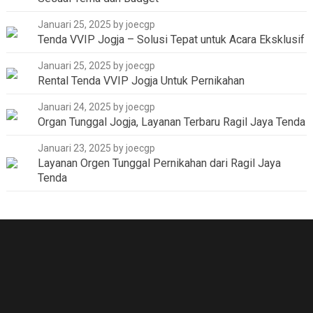
Januari 25, 2025
by joecgp
Tenda VVIP Jogja – Solusi Tepat untuk Acara Eksklusif
Januari 25, 2025
by joecgp
Rental Tenda VVIP Jogja Untuk Pernikahan
Januari 24, 2025
by joecgp
Organ Tunggal Jogja, Layanan Terbaru Ragil Jaya Tenda
Januari 23, 2025
by joecgp
Layanan Orgen Tunggal Pernikahan dari Ragil Jaya
Tenda