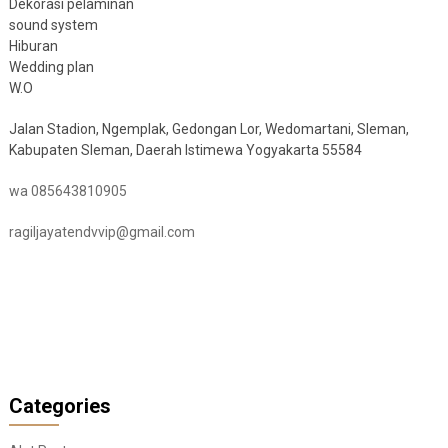
Dekorasi pelaminan
sound system
Hiburan
Wedding plan
W.O
Jalan Stadion, Ngemplak, Gedongan Lor, Wedomartani, Sleman,
Kabupaten Sleman, Daerah Istimewa Yogyakarta 55584
wa 085643810905
ragiljayatendvvip@gmail.com
Categories