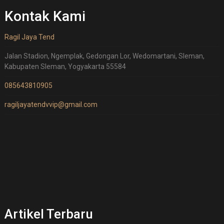
Kontak Kami
Ragil Jaya Tend
Jalan Stadion, Ngemplak, Gedongan Lor, Wedomartani, Sleman,
Kabupaten Sleman, Yogyakarta 55584
085643810905
ragiljayatendvvip@gmail.com
Artikel Terbaru