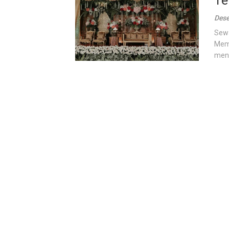
Te
Dese
Sewa
Meme
meng