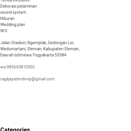
Tenda exclusive
Dekorasi pelaminan
sound system
Hiburan
Wedding plan
W.O
Jalan Stadion, Ngemplak, Gedongan Lor,
Wedomartani, Sleman, Kabupaten Sleman,
Daerah Istimewa Yogyakarta 55584
wa 085643810905
ragiljayatendvvip@gmail.com
Categories