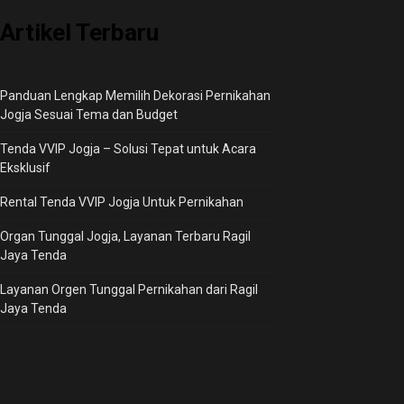
Artikel Terbaru
Panduan Lengkap Memilih Dekorasi Pernikahan
Jogja Sesuai Tema dan Budget
Tenda VVIP Jogja – Solusi Tepat untuk Acara
Eksklusif
Rental Tenda VVIP Jogja Untuk Pernikahan
Organ Tunggal Jogja, Layanan Terbaru Ragil
Jaya Tenda
Layanan Orgen Tunggal Pernikahan dari Ragil
Jaya Tenda