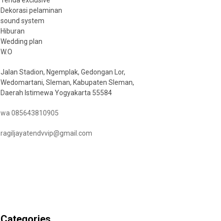
Tenda exclusive
Dekorasi pelaminan
sound system
Hiburan
Wedding plan
W.O
Jalan Stadion, Ngemplak, Gedongan Lor,
Wedomartani, Sleman, Kabupaten Sleman,
Daerah Istimewa Yogyakarta 55584
wa 085643810905
ragiljayatendvvip@gmail.com
Categories