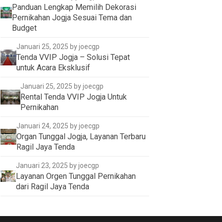
Panduan Lengkap Memilih Dekorasi
Pernikahan Jogja Sesuai Tema dan
Budget
Januari 25, 2025
by joecgp
Tenda VVIP Jogja – Solusi Tepat
untuk Acara Eksklusif
Januari 25, 2025
by joecgp
Rental Tenda VVIP Jogja Untuk
Pernikahan
Januari 24, 2025
by joecgp
Organ Tunggal Jogja, Layanan Terbaru
Ragil Jaya Tenda
Januari 23, 2025
by joecgp
Layanan Orgen Tunggal Pernikahan
dari Ragil Jaya Tenda