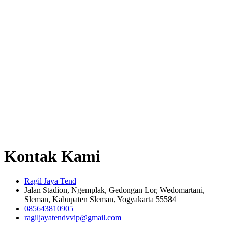
Kontak Kami
Ragil Jaya Tend
Jalan Stadion, Ngemplak, Gedongan Lor, Wedomartani,
Sleman, Kabupaten Sleman, Yogyakarta 55584
085643810905
ragiljayatendvvip@gmail.com