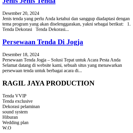
Jenis Jenis Tenda
Desember 20, 2024
Jenis tenda yang perlu Anda ketahui dan sanggup diadaptasi dengan
tema program yang akan diselenggarakan, yakni sebagai berikut: 1.
Tenda Dekorasi Tenda Dekorasi...
Persewaan Tenda Di Jogja
Desember 18, 2024
Persewaan Tenda Jogja – Solusi Tepat untuk Acara Pesta Anda
Selamat datang di website kami, sebuah situs yang menawarkan
persewaan tenda untuk berbagai acara di...
RAGIL JAYA PRODUCTION
Tenda VVIP
Tenda exclusive
Dekorasi pelaminan
sound system
Hiburan
Wedding plan
W.O