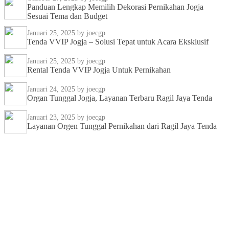
Panduan Lengkap Memilih Dekorasi Pernikahan Jogja
Sesuai Tema dan Budget
Januari 25, 2025
by joecgp
Tenda VVIP Jogja – Solusi Tepat untuk Acara Eksklusif
Januari 25, 2025
by joecgp
Rental Tenda VVIP Jogja Untuk Pernikahan
Januari 24, 2025
by joecgp
Organ Tunggal Jogja, Layanan Terbaru Ragil Jaya Tenda
Januari 23, 2025
by joecgp
Layanan Orgen Tunggal Pernikahan dari Ragil Jaya Tenda