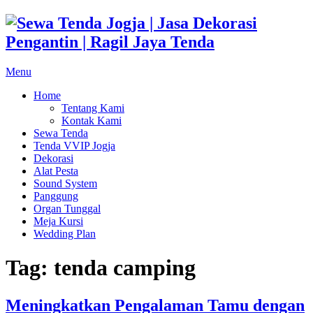
Skip
to
content
Menu
Home
Tentang Kami
Kontak Kami
Sewa Tenda
Tenda VVIP Jogja
Dekorasi
Alat Pesta
Sound System
Panggung
Organ Tunggal
Meja Kursi
Wedding Plan
Tag:
tenda camping
Meningkatkan Pengalaman Tamu dengan