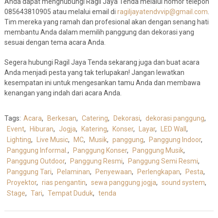
Anda dapat menghubungi Ragil Jaya Tenda melalui nomor telepon
085643810905 atau melalui email di
ragiljayatendvvip@gmail.com
.
Tim mereka yang ramah dan profesional akan dengan senang hati
membantu Anda dalam memilih panggung dan dekorasi yang
sesuai dengan tema acara Anda.
Segera hubungi Ragil Jaya Tenda sekarang juga dan buat acara
Anda menjadi pesta yang tak terlupakan! Jangan lewatkan
kesempatan ini untuk mengesankan tamu Anda dan membawa
kenangan yang indah dari acara Anda.
Tags:
Acara
,
Berkesan
,
Catering
,
Dekorasi
,
dekorasi panggung
,
Event
,
Hiburan
,
Jogja
,
Katering
,
Konser
,
Layar
,
LED Wall
,
Lighting
,
Live Music
,
MC
,
Musik
,
panggung
,
Panggung Indoor
,
Panggung Informal.
,
Panggung Konser
,
Panggung Musik
,
Panggung Outdoor
,
Panggung Resmi
,
Panggung Semi Resmi
,
Panggung Tari
,
Pelaminan
,
Penyewaan
,
Perlengkapan
,
Pesta
,
Proyektor
,
rias pengantin
,
sewa panggung jogja
,
sound system
,
Stage
,
Tari
,
Tempat Duduk
,
tenda