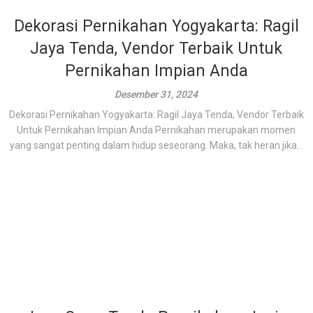
Dekorasi Pernikahan Yogyakarta: Ragil
Jaya Tenda, Vendor Terbaik Untuk
Pernikahan Impian Anda
Desember 31, 2024
Dekorasi Pernikahan Yogyakarta: Ragil Jaya Tenda, Vendor Terbaik
Untuk Pernikahan Impian Anda Pernikahan merupakan momen
yang sangat penting dalam hidup seseorang. Maka, tak heran jika...