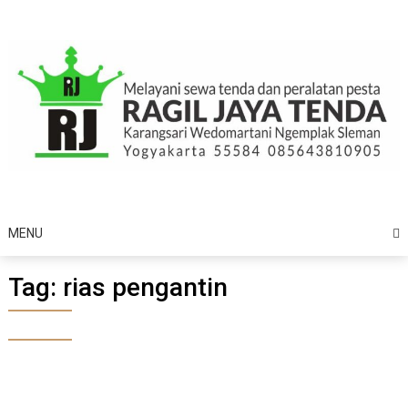
Skip
to
content
MENU
Tag:
rias pengantin