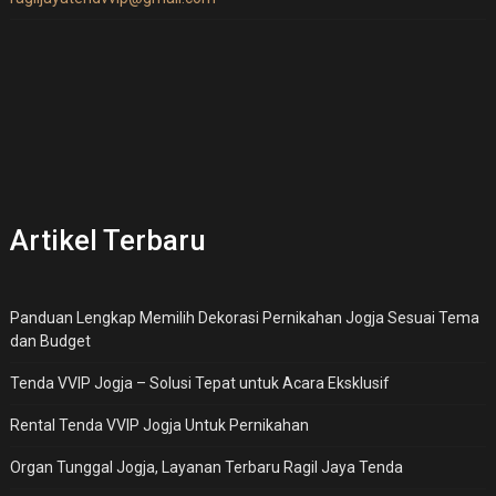
Artikel Terbaru
Panduan Lengkap Memilih Dekorasi Pernikahan Jogja Sesuai Tema
dan Budget
Tenda VVIP Jogja – Solusi Tepat untuk Acara Eksklusif
Rental Tenda VVIP Jogja Untuk Pernikahan
Organ Tunggal Jogja, Layanan Terbaru Ragil Jaya Tenda