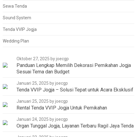
Sewa Tenda
Sound System
Tenda VVIP Jogja
Wedding Plan
Oktober 27, 2025
by joecgp
Panduan Lengkap Memilih Dekorasi Pernikahan Jogja
Sesuai Tema dan Budget
Januari 25, 2025
by joecgp
Tenda VVIP Jogja – Solusi Tepat untuk Acara Eksklusif
Januari 25, 2025
by joecgp
Rental Tenda VVIP Jogja Untuk Pernikahan
Januari 24, 2025
by joecgp
Organ Tunggal Jogja, Layanan Terbaru Ragil Jaya Tenda