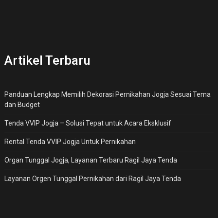
Artikel Terbaru
Panduan Lengkap Memilih Dekorasi Pernikahan Jogja Sesuai Tema
dan Budget
Tenda VVIP Jogja – Solusi Tepat untuk Acara Eksklusif
Rental Tenda VVIP Jogja Untuk Pernikahan
Organ Tunggal Jogja, Layanan Terbaru Ragil Jaya Tenda
Layanan Orgen Tunggal Pernikahan dari Ragil Jaya Tenda