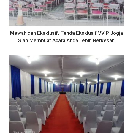
Mewah dan Eksklusif, Tenda Eksklusif VVIP Jogja
Siap Membuat Acara Anda Lebih Berkesan