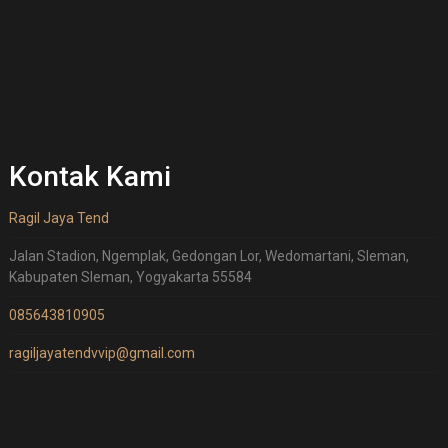
Kontak Kami
Ragil Jaya Tend
Jalan Stadion, Ngemplak, Gedongan Lor, Wedomartani, Sleman,
Kabupaten Sleman, Yogyakarta 55584
085643810905
ragiljayatendvvip@gmail.com