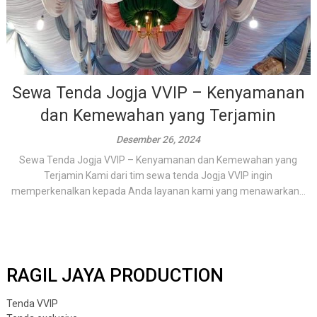
Sewa Tenda Jogja VVIP – Kenyamanan
dan Kemewahan yang Terjamin
Desember 26, 2024
Sewa Tenda Jogja VVIP – Kenyamanan dan Kemewahan yang
Terjamin Kami dari tim sewa tenda Jogja VVIP ingin
memperkenalkan kepada Anda layanan kami yang menawarkan...
RAGIL JAYA PRODUCTION
Tenda VVIP