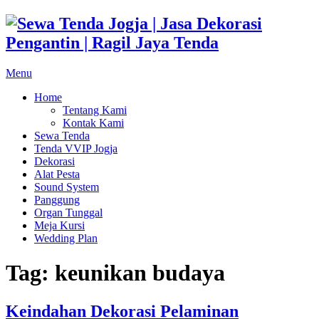
Skip
to
content
Menu
Home
Tentang Kami
Kontak Kami
Sewa Tenda
Tenda VVIP Jogja
Dekorasi
Alat Pesta
Sound System
Panggung
Organ Tunggal
Meja Kursi
Wedding Plan
Tag:
keunikan budaya
Keindahan Dekorasi Pelaminan