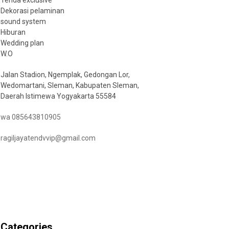
Tenda exclusive
Dekorasi pelaminan
sound system
Hiburan
Wedding plan
W.O
Jalan Stadion, Ngemplak, Gedongan Lor,
Wedomartani, Sleman, Kabupaten Sleman,
Daerah Istimewa Yogyakarta 55584
wa 085643810905
ragiljayatendvvip@gmail.com
Categories