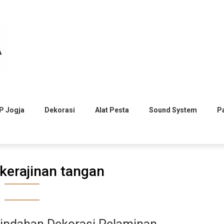
P Jogja
Dekorasi
Alat Pesta
Sound System
P
 kerajinan tangan