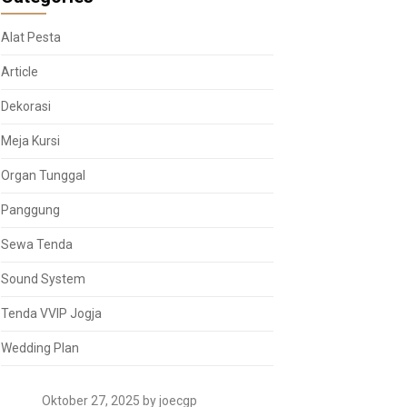
Alat Pesta
Article
Dekorasi
Meja Kursi
Organ Tunggal
Panggung
Sewa Tenda
Sound System
Tenda VVIP Jogja
Wedding Plan
Oktober 27, 2025
by joecgp