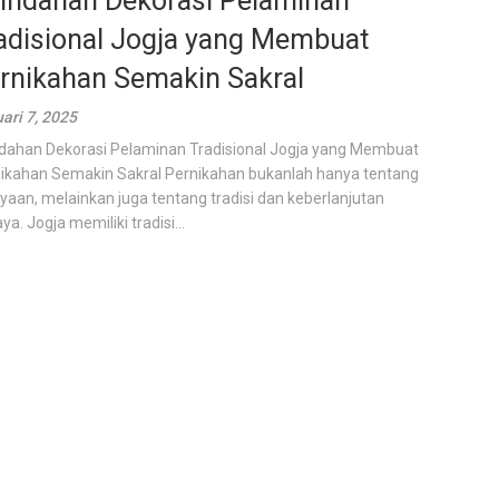
indahan Dekorasi Pelaminan
adisional Jogja yang Membuat
rnikahan Semakin Sakral
ari 7, 2025
dahan Dekorasi Pelaminan Tradisional Jogja yang Membuat
ikahan Semakin Sakral Pernikahan bukanlah hanya tentang
yaan, melainkan juga tentang tradisi dan keberlanjutan
ya. Jogja memiliki tradisi...