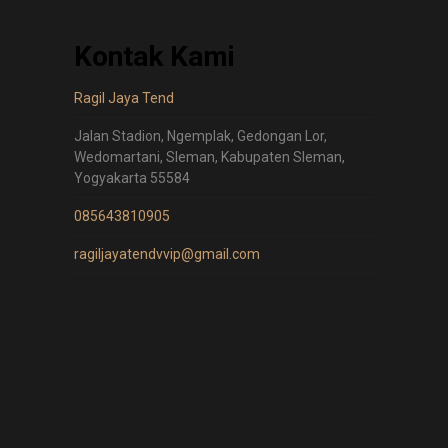
Kontak Kami
Ragil Jaya Tend
Jalan Stadion, Ngemplak, Gedongan Lor,
Wedomartani, Sleman, Kabupaten Sleman,
Yogyakarta 55584
085643810905
ragiljayatendvvip@gmail.com