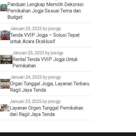
Panduan Lengkap Memilih Dekorasi
Pernikahan Jogja Sesuai Tema dan
Budget
Januari 25, 2025
by joecgp
Tenda VVIP Jogja – Solusi Tepat
untuk Acara Eksklusif
Januari 25, 2025
by joecgp
Rental Tenda VVIP Jogja Untuk
Pernikahan
Januari 24, 2025
by joecgp
Organ Tunggal Jogja, Layanan Terbaru
Ragil Jaya Tenda
Januari 23, 2025
by joecgp
Layanan Orgen Tunggal Pernikahan
dari Ragil Jaya Tenda