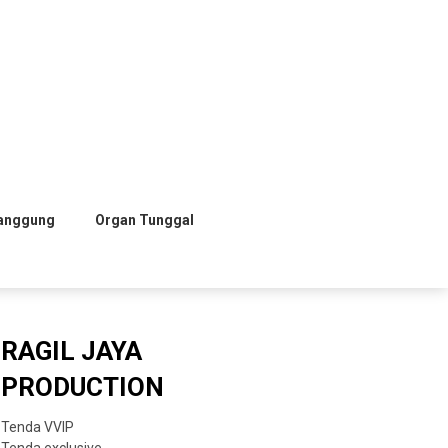
anggung
Organ Tunggal
RAGIL JAYA
PRODUCTION
Tenda VVIP