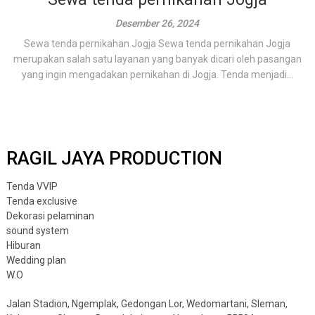
Desember 26, 2024
Sewa tenda pernikahan Jogja Sewa tenda pernikahan Jogja
merupakan salah satu layanan yang banyak dicari oleh pasangan
yang ingin mengadakan pernikahan di Jogja. Tenda menjadi...
RAGIL JAYA PRODUCTION
Tenda VVIP
Tenda exclusive
Dekorasi pelaminan
sound system
Hiburan
Wedding plan
W.O
Jalan Stadion, Ngemplak, Gedongan Lor, Wedomartani, Sleman,