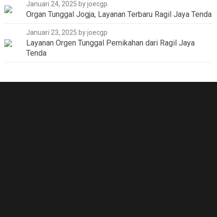
Januari 24, 2025
by joecgp
Organ Tunggal Jogja, Layanan Terbaru Ragil Jaya Tenda
Januari 23, 2025
by joecgp
Layanan Orgen Tunggal Pernikahan dari Ragil Jaya
Tenda