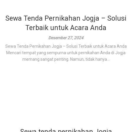
Sewa Tenda Pernikahan Jogja – Solusi
Terbaik untuk Acara Anda
Desember 27, 2024
Sewa Tenda Pernikahan Jogja – Solusi Terbaik untuk Acara Anda
Mencari tempat yang sempurna untuk pernikahan Anda di Jogja
memang sangat penting. Namun, tidak hanya...
Sewa tenda pernikahan Jogja